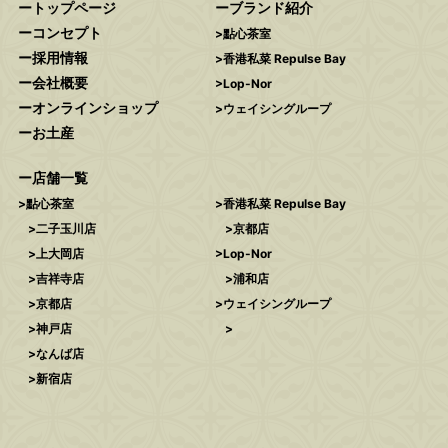
トップページ
ブランド紹介
コンセプト
點心茶室
採用情報
香港私菜 Repulse Bay
会社概要
Lop-Nor
オンラインショップ
ウェイシングループ
お土産
店舗一覧
點心茶室
香港私菜 Repulse Bay
二子玉川店
京都店
上大岡店
Lop-Nor
吉祥寺店
浦和店
京都店
ウェイシングループ
神戸店
なんば店
新宿店