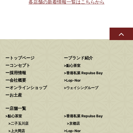
各店舗の新着情報一覧はこちらから
トップページ
ブランド紹介
コンセプト
點心茶室
採用情報
香港私菜 Repulse Bay
会社概要
Lop-Nor
オンラインショップ
ウェイシングループ
お土産
店舗一覧
點心茶室
香港私菜 Repulse Bay
二子玉川店
京都店
上大岡店
Lop-Nor